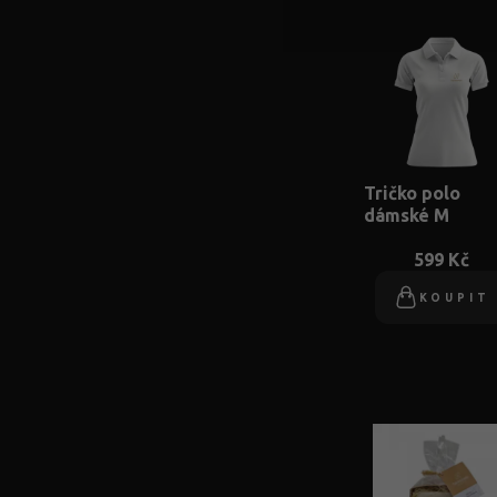
Tričko polo
dámské M
599 Kč
KOUPIT