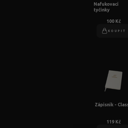
Nafukovací
tyčinky
100 Kč
KOUPIT
Zápisník - Clas
119 Kč