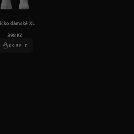
ičko dámské XL
398 Kč
KOUPIT