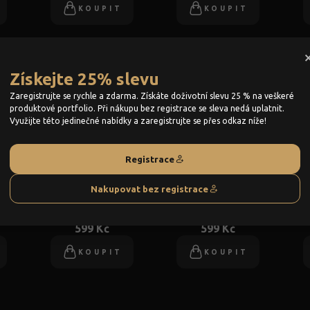
KOUPIT
KOUPIT
Získejte 25% slevu
Zaregistrujte se rychle a zdarma. Získáte doživotní slevu 25 % na veškeré
produktové portfolio. Při nákupu bez registrace se sleva nedá uplatnit.
Využijte této jedinečné nabídky a zaregistrujte se přes odkaz níže!
Registrace
Tričko polo
Tričko polo
Tr
Nakupovat bez registrace
pánské L
pánské XL
dá
599 Kč
599 Kč
KOUPIT
KOUPIT