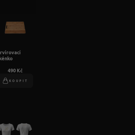
rvírovací
kénko
490 Kč
KOUPIT