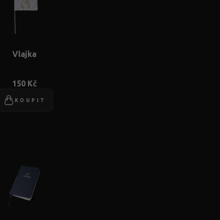
Vlajka
150 Kč
KOUPIT