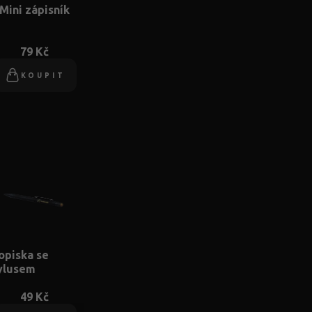
Mini zápisník
79 Kč
KOUPIT
opiska se
ylusem
49 Kč