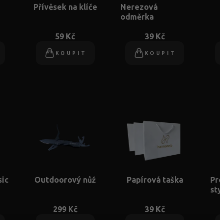
Přívěsek na klíče
Nerezová
odměrka
59 Kč
39 Kč
KOUPIT
KOUPIT
sic
Outdoorový nůž
Papírová taška
Pr
st
299 Kč
39 Kč