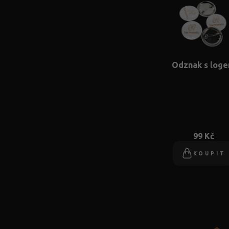
Odznak s log
99 Kč
KOUPIT