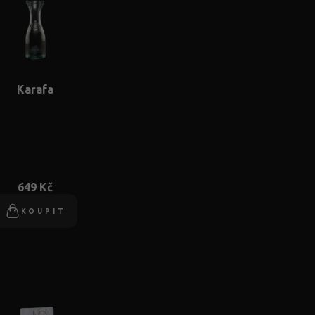
Karafa
649 Kč
KOUPIT