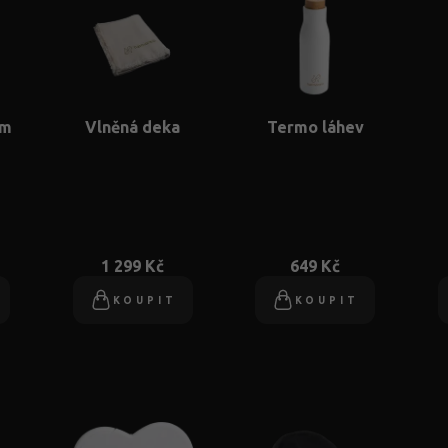
em
Vlněná deka
Termo láhev
1 299 Kč
649 Kč
KOUPIT
KOUPIT