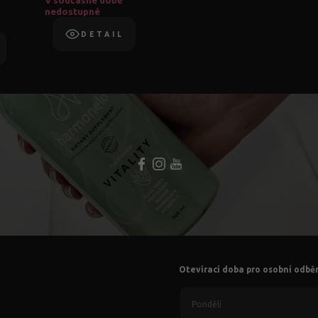
V současné době
nedostupné
DETAIL
Otevírací doba pro osobní odbě
Pondělí