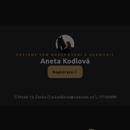
PŘEJEME VÁM NAKUPOVÁNÍ S HARMONIÍ
Aneta Kodlová
Registrace
Plzeň 12, Česko
a.kodlova@seznam.cz
777260091