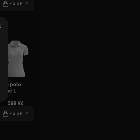
KOUPIT
×
ičko polo
mské L
599 Kč
KOUPIT