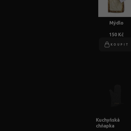
Mýdlo
150 Kč
KOUPIT
Kuchyňská
chňapka