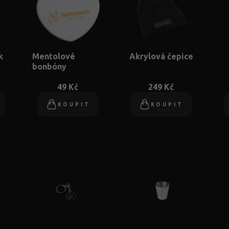
k
Mentolové
Akrylová čepice
bonbóny
49 Kč
249 Kč
KOUPIT
KOUPIT