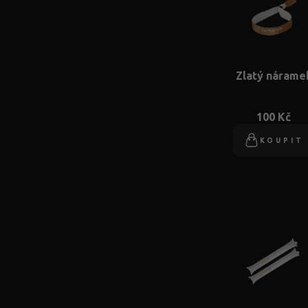
Zlatý nárame
100 Kč
KOUPIT