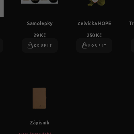
Samolepky
Želvička HOPE
Tr
29 Kč
250 Kč
KOUPIT
KOUPIT
Zápisník