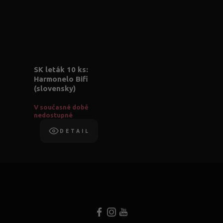
SK leták 10 ks:
Harmonelo Bifi
(slovensky)
V současné době
nedostupné
DETAIL