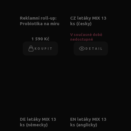
Reklamní roll-up:
CZ letáky MIX 13
Probiotika na míru
ks (česky)
V současné době
1 590 Kč
nedostupné
KOUPIT
DETAIL
DE letáky MIX 13
EN letáky MIX 13
ks (německy)
ks (anglicky)