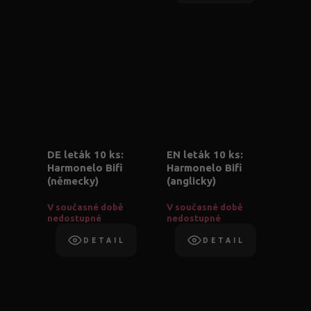
DE leták 10 ks:
EN leták 10 ks:
Harmonelo Bifi
Harmonelo Bifi
(německy)
(anglicky)
V současné době
V současné době
nedostupné
nedostupné
DETAIL
DETAIL