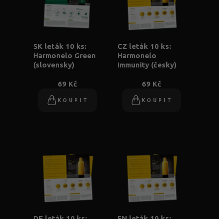
SK leták 10 ks:
CZ leták 10 ks:
Harmonelo Green
Harmonelo
(slovensky)
Immunity (česky)
69 Kč
69 Kč
KOUPIT
KOUPIT
DE leták 10 ks:
EN leták 10 ks: