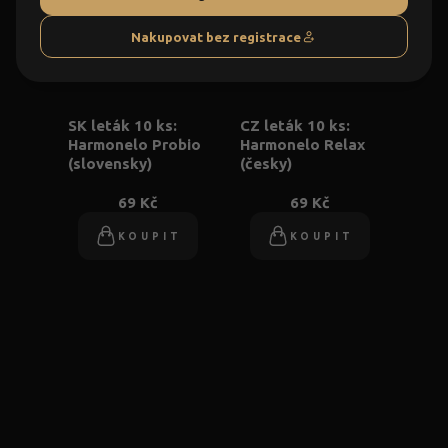
Nakupovat bez registrace
SK leták 10 ks:
CZ leták 10 ks:
Harmonelo Probio
Harmonelo Relax
(slovensky)
(česky)
69 Kč
69 Kč
KOUPIT
KOUPIT